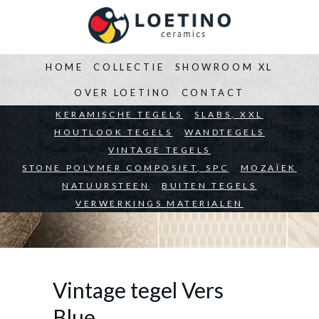
HOME
COLLECTIE
SHOWROOM XL
OVER LOETINO
CONTACT
BEDRIJVEN
KERAMISCHE TEGELS
ARCHITECTEN
SLABS, XXL
PARTICULIEREN
HOUTLOOK TEGELS
WANDTEGELS
VINTAGE TEGELS
STONE POLYMER COMPOSIET, SPC
MOZAÏEK
NATUURSTEEN
BUITEN TEGELS
VERWERKINGS MATERIALEN
Vintage tegel Vers
Blue