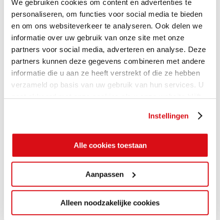
We gebruiken cookies om content en advertenties te
VRAAG MEER
personaliseren, om functies voor social media te bieden
INFORMATIE AAN
OVER DEZE TEGEL
en om ons websiteverkeer te analyseren. Ook delen we
informatie over uw gebruik van onze site met onze
partners voor social media, adverteren en analyse. Deze
of
partners kunnen deze gegevens combineren met andere
Bekijk deze tegel
informatie die u aan ze heeft verstrekt of die ze hebben
verzameld op basis van uw gebruik van hun services. U
- en nog vele anderen -
gaat akkoord met onze cookies als u onze website blijft
in onze showroom XL
gebruiken.
Instellingen
Alle cookies toestaan
Aanpassen
Alleen noodzakelijke cookies