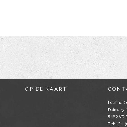
OP DE KAART
CONT
Loetino C
Duinweg 
5482 VR S
Tel:
+31 (