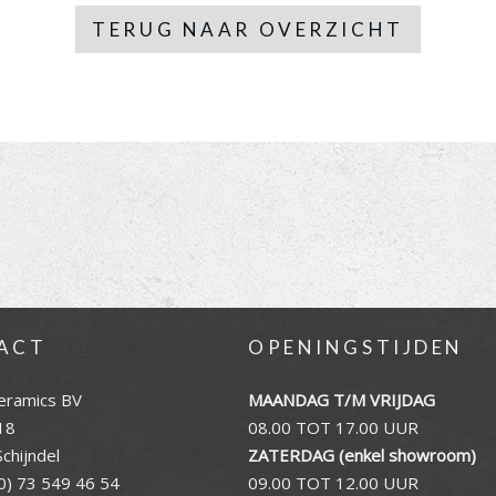
TERUG NAAR OVERZICHT
ACT
OPENINGSTIJDEN
eramics BV
MAANDAG T/M VRIJDAG
18
08.00 TOT 17.00 UUR
chijndel
ZATERDAG (enkel showroom)
0) 73 549 46 54
09.00 TOT 12.00 UUR