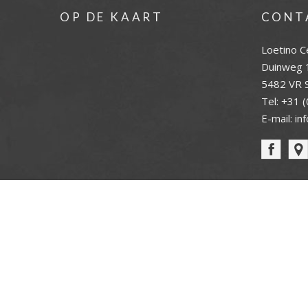
OP DE KAART
CONT
Loetino C
Duinweg 
5482 VR S
Tel:
+31 (
E-mail:
in