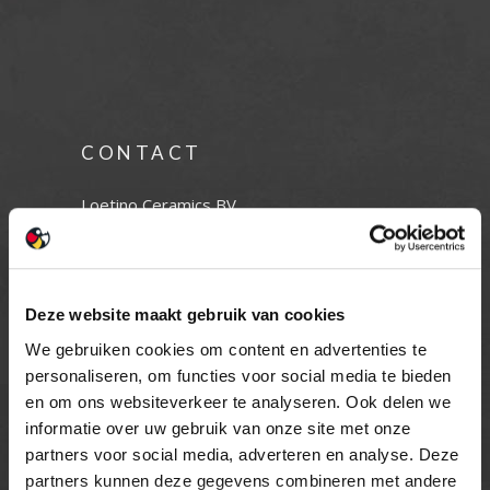
CONTACT
Loetino Ceramics BV
Duinweg 18
5482 VR Schijndel
Tel:
+31 (0) 73 549 46 54
E-mail:
info@loetino.nl
Deze website maakt gebruik van cookies
We gebruiken cookies om content en advertenties te
personaliseren, om functies voor social media te bieden
en om ons websiteverkeer te analyseren. Ook delen we
informatie over uw gebruik van onze site met onze
OPENINGSTIJDEN
partners voor social media, adverteren en analyse. Deze
partners kunnen deze gegevens combineren met andere
MAANDAG T/M VRIJDAG