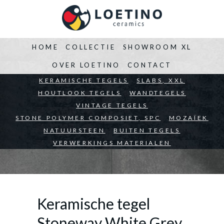
HOME
COLLECTIE
SHOWROOM XL
OVER LOETINO
CONTACT
BEDRIJVEN
KERAMISCHE TEGELS
ARCHITECTEN
SLABS, XXL
PARTICULIEREN
HOUTLOOK TEGELS
WANDTEGELS
VINTAGE TEGELS
STONE POLYMER COMPOSIET, SPC
MOZAÏEK
NATUURSTEEN
BUITEN TEGELS
VERWERKINGS MATERIALEN
Keramische tegel
Stoneway White Grey