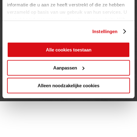
informatie die u aan ze heeft verstrekt of die ze hebben
08.00 TOT 17.00 UUR
verzameld op basis van uw gebruik van hun services. U
ZATERDAG (enkel showroom)
gaat akkoord met onze cookies als u onze website blijft
09.00 TOT 12.00 UUR
gebruiken.
ZONDAG
Instellingen
GESLOTEN
Alle cookies toestaan
INFORMATIE
Aanpassen
Privacy verklaring
Cookie beleid
Alleen noodzakelijke cookies
Contact