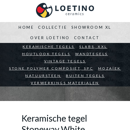
HOME
COLLECTIE
SHOWROOM XL
OVER LOETINO
CONTACT
BEDRIJVEN
KERAMISCHE TEGELS
ARCHITECTEN
SLABS, XXL
PARTICULIEREN
HOUTLOOK TEGELS
WANDTEGELS
VINTAGE TEGELS
STONE POLYMER COMPOSIET, SPC
MOZAÏEK
NATUURSTEEN
BUITEN TEGELS
VERWERKINGS MATERIALEN
Keramische tegel
Stoneway White