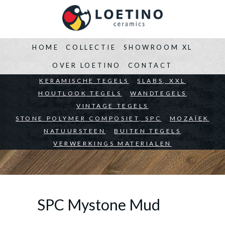
HOME
COLLECTIE
SHOWROOM XL
OVER LOETINO
CONTACT
BEDRIJVEN
KERAMISCHE TEGELS
ARCHITECTEN
SLABS, XXL
PARTICULIEREN
HOUTLOOK TEGELS
WANDTEGELS
VINTAGE TEGELS
STONE POLYMER COMPOSIET, SPC
MOZAÏEK
NATUURSTEEN
BUITEN TEGELS
VERWERKINGS MATERIALEN
SPC Mystone Mud