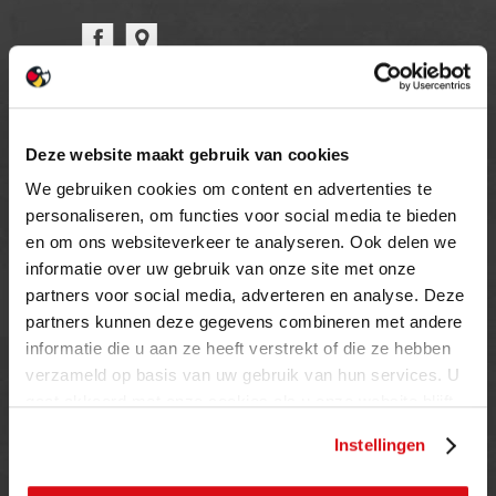
OPENINGSTIJDEN
Deze website maakt gebruik van cookies
MAANDAG T/M VRIJDAG
We gebruiken cookies om content en advertenties te
08.00 TOT 17.00 UUR
personaliseren, om functies voor social media te bieden
ZATERDAG (enkel showroom)
en om ons websiteverkeer te analyseren. Ook delen we
09.00 TOT 12.00 UUR
informatie over uw gebruik van onze site met onze
ZONDAG
partners voor social media, adverteren en analyse. Deze
GESLOTEN
partners kunnen deze gegevens combineren met andere
informatie die u aan ze heeft verstrekt of die ze hebben
INFORMATIE
verzameld op basis van uw gebruik van hun services. U
gaat akkoord met onze cookies als u onze website blijft
Privacy verklaring
gebruiken.
Instellingen
Cookie beleid
Contact