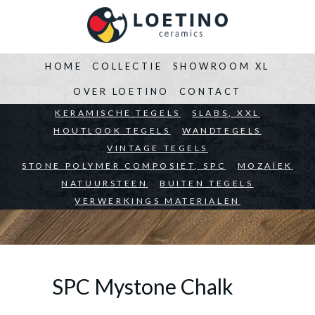
HOME
COLLECTIE
SHOWROOM XL
OVER LOETINO
CONTACT
BEDRIJVEN
KERAMISCHE TEGELS
ARCHITECTEN
SLABS, XXL
PARTICULIEREN
HOUTLOOK TEGELS
WANDTEGELS
VINTAGE TEGELS
STONE POLYMER COMPOSIET, SPC
MOZAÏEK
NATUURSTEEN
BUITEN TEGELS
VERWERKINGS MATERIALEN
SPC Mystone Chalk