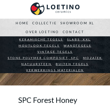
HOME
COLLECTIE
SHOWROOM XL
OVER LOETINO
CONTACT
BEDRIJVEN
KERAMISCHE TEGELS
ARCHITECTEN
SLABS, XXL
PARTICULIEREN
HOUTLOOK TEGELS
WANDTEGELS
VINTAGE TEGELS
STONE POLYMER COMPOSIET, SPC
MOZAÏEK
NATUURSTEEN
BUITEN TEGELS
VERWERKINGS MATERIALEN
SPC Forest Honey