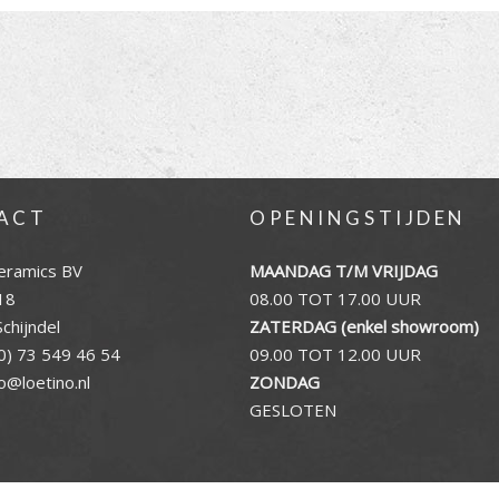
ACT
OPENINGSTIJDEN
eramics BV
MAANDAG T/M VRIJDAG
18
08.00 TOT 17.00 UUR
chijndel
ZATERDAG (enkel showroom)
0) 73 549 46 54
09.00 TOT 12.00 UUR
fo@loetino.nl
ZONDAG
GESLOTEN