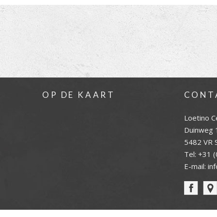
OP DE KAART
CONT
Loetino C
Duinweg 
5482 VR S
Tel:
+31 (
E-mail:
in