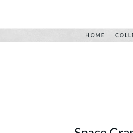
HOME
COLL
Space Gra