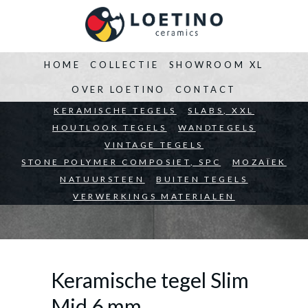
HOME
COLLECTIE
SHOWROOM XL
OVER LOETINO
CONTACT
BEDRIJVEN
KERAMISCHE TEGELS
ARCHITECTEN
SLABS, XXL
PARTICULIEREN
HOUTLOOK TEGELS
WANDTEGELS
VINTAGE TEGELS
STONE POLYMER COMPOSIET, SPC
MOZAÏEK
NATUURSTEEN
BUITEN TEGELS
VERWERKINGS MATERIALEN
Keramische tegel Slim
Mid 6 mm