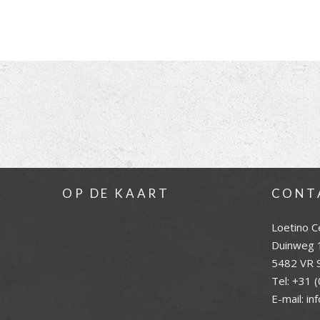
OP DE KAART
CONT
Loetino C
Duinweg 
5482 VR S
Tel:
+31 (
E-mail:
in