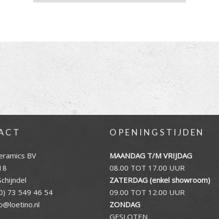
ACT
OPENINGSTIJDEN
eramics BV
MAANDAG T/M VRIJDAG
18
08.00 TOT 17.00 UUR
chijndel
ZATERDAG (enkel showroom)
0) 73 549 46 54
09.00 TOT 12.00 UUR
fo@loetino.nl
ZONDAG
GESLOTEN