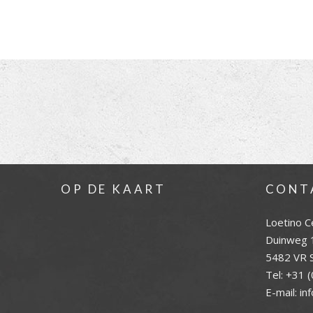
OP DE KAART
CONT
Loetino C
Duinweg 
5482 VR S
Tel:
+31 (
E-mail:
in