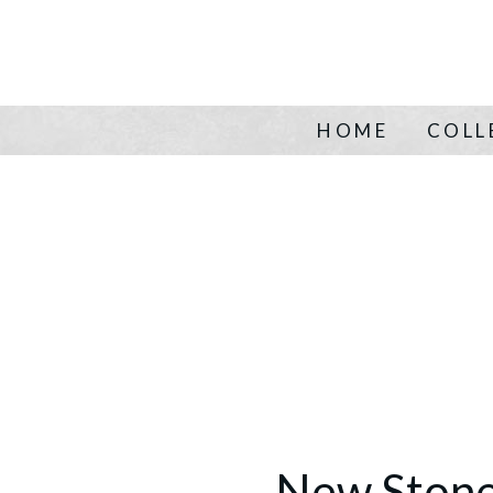
HOME
COLL
New Stone