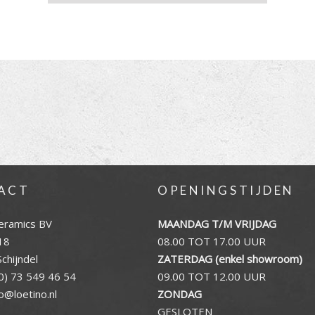
ACT
OPENINGSTIJDEN
eramics BV
MAANDAG T/M VRIJDAG
18
08.00 TOT 17.00 UUR
chijndel
ZATERDAG (enkel showroom)
0) 73 549 46 54
09.00 TOT 12.00 UUR
fo@loetino.nl
ZONDAG
GESLOTEN