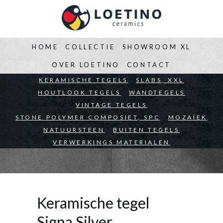
HOME
COLLECTIE
SHOWROOM XL
OVER LOETINO
CONTACT
BEDRIJVEN
KERAMISCHE TEGELS
ARCHITECTEN
SLABS, XXL
PARTICULIEREN
HOUTLOOK TEGELS
WANDTEGELS
VINTAGE TEGELS
STONE POLYMER COMPOSIET, SPC
MOZAÏEK
NATUURSTEEN
BUITEN TEGELS
VERWERKINGS MATERIALEN
Keramische tegel
Signa Silver