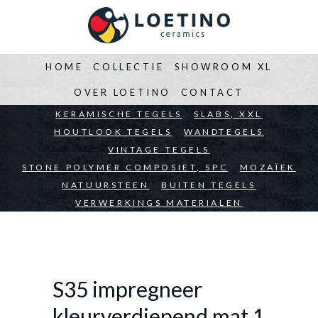
HOME
COLLECTIE
SHOWROOM XL
OVER LOETINO
CONTACT
BEDRIJVEN
KERAMISCHE TEGELS
ARCHITECTEN
SLABS, XXL
PARTICULIEREN
HOUTLOOK TEGELS
WANDTEGELS
VINTAGE TEGELS
STONE POLYMER COMPOSIET, SPC
MOZAÏEK
NATUURSTEEN
BUITEN TEGELS
VERWERKINGS MATERIALEN
S35 impregneer
kleurverdiepend mat 1