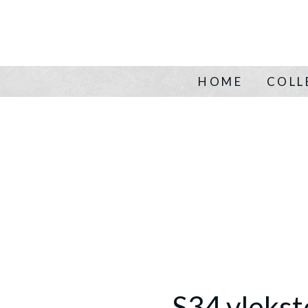
HOME
COLL
S34 vlekst