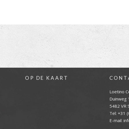
OP DE KAART
CONT
Loetino C
Duinweg 
5482 VR S
Tel:
+31 (
E-mail:
in