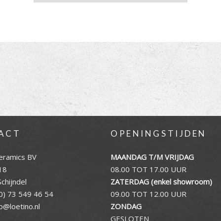
ACT
OPENINGSTIJDEN
eramics BV
MAANDAG T/M VRIJDAG
18
08.00 TOT 17.00 UUR
chijndel
ZATERDAG (enkel showroom)
0) 73 549 46 54
09.00 TOT 12.00 UUR
fo@loetino.nl
ZONDAG
GESLOTEN