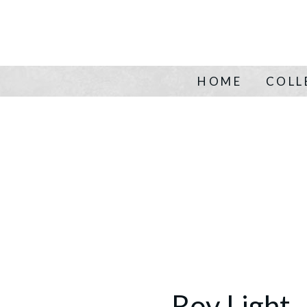
HOME
COLL
Roy Light