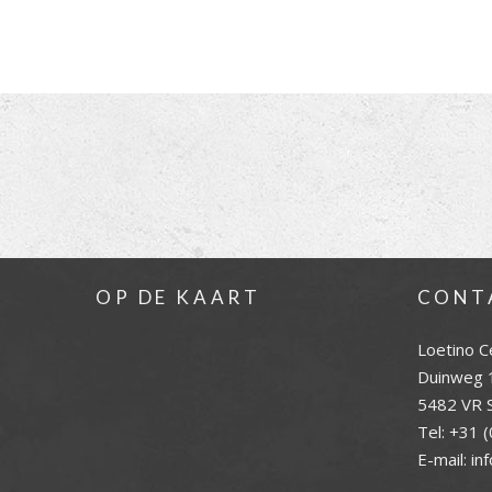
OP DE KAART
CONT
Loetino C
Duinweg 
5482 VR S
Tel:
+31 (
E-mail:
in