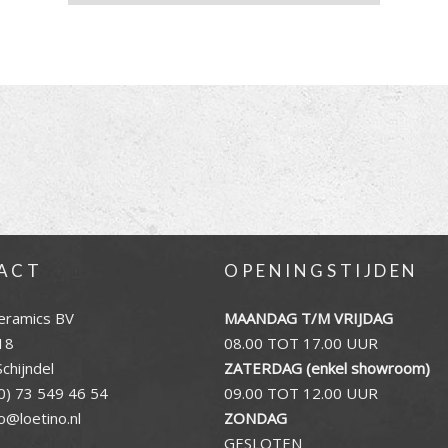
ACT
OPENINGSTIJDEN
eramics BV
MAANDAG T/M VRIJDAG
18
08.00 TOT 17.00 UUR
chijndel
ZATERDAG (enkel showroom)
0) 73 549 46 54
09.00 TOT 12.00 UUR
fo@loetino.nl
ZONDAG
GESLOTEN