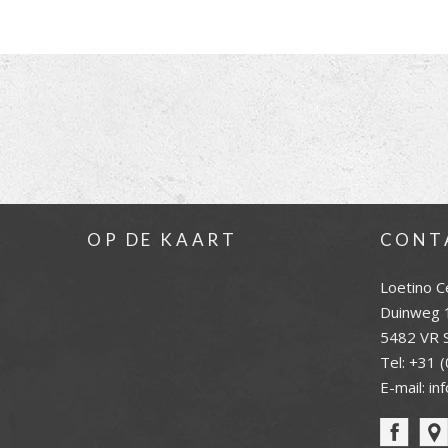
OP DE KAART
CONT
Loetino C
Duinweg 
5482 VR S
Tel:
+31 (
E-mail:
in