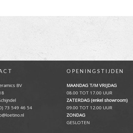
ACT
OPENINGSTIJDEN
eramics BV
MAANDAG T/M VRIJDAG
18
08.00 TOT 17.00 UUR
chijndel
ZATERDAG (enkel showroom)
0) 73 549 46 54
09.00 TOT 12.00 UUR
fo@loetino.nl
ZONDAG
GESLOTEN