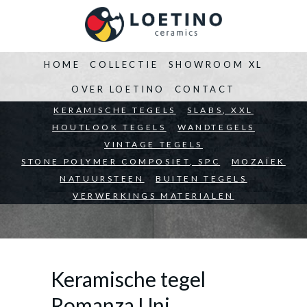
HOME
COLLECTIE
SHOWROOM XL
OVER LOETINO
CONTACT
BEDRIJVEN
KERAMISCHE TEGELS
ARCHITECTEN
SLABS, XXL
PARTICULIEREN
HOUTLOOK TEGELS
WANDTEGELS
VINTAGE TEGELS
STONE POLYMER COMPOSIET, SPC
MOZAÏEK
NATUURSTEEN
BUITEN TEGELS
VERWERKINGS MATERIALEN
Keramische tegel
Romanza Uni