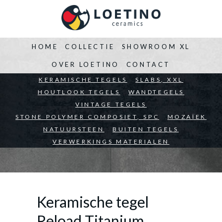
HOME
COLLECTIE
SHOWROOM XL
OVER LOETINO
CONTACT
BEDRIJVEN
KERAMISCHE TEGELS
ARCHITECTEN
SLABS, XXL
PARTICULIEREN
HOUTLOOK TEGELS
WANDTEGELS
VINTAGE TEGELS
STONE POLYMER COMPOSIET, SPC
MOZAÏEK
NATUURSTEEN
BUITEN TEGELS
VERWERKINGS MATERIALEN
Keramische tegel
Reload Titanium