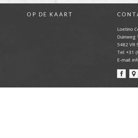
OP DE KAART
CONT
Loetino C
Duinweg 
5482 VR S
Tel:
+31 (
E-mail:
in