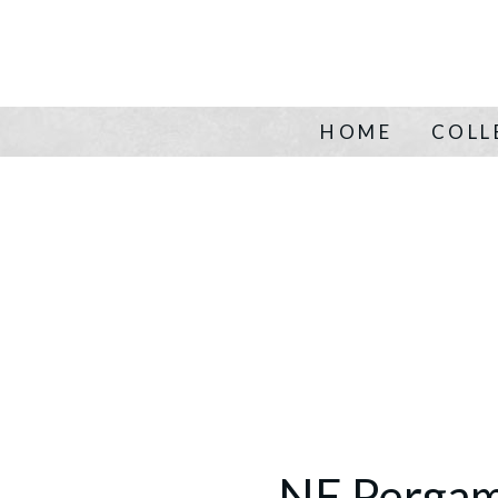
HOME
COLL
NE Perga