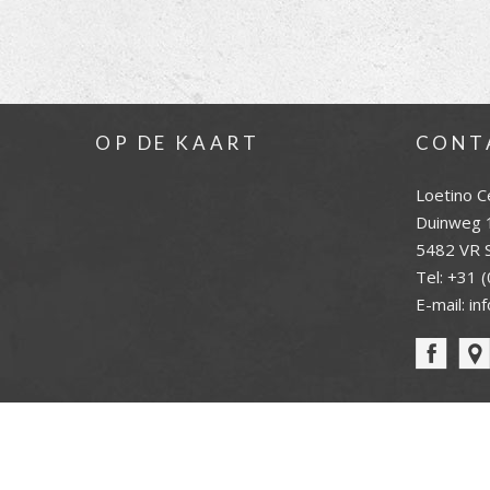
OP DE KAART
CONT
Loetino C
Duinweg 
5482 VR S
Tel:
+31 (
E-mail:
in