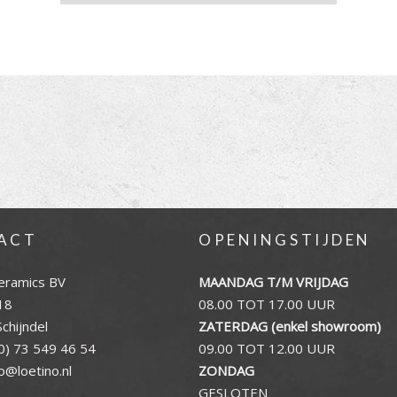
ACT
OPENINGSTIJDEN
eramics BV
MAANDAG T/M VRIJDAG
18
08.00 TOT 17.00 UUR
chijndel
ZATERDAG (enkel showroom)
0) 73 549 46 54
09.00 TOT 12.00 UUR
fo@loetino.nl
ZONDAG
GESLOTEN