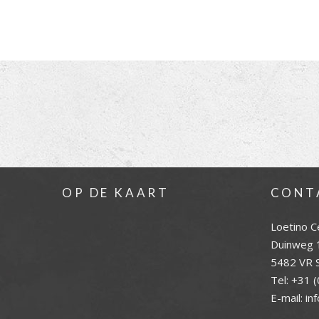
OP DE KAART
CONT
Loetino C
Duinweg 
5482 VR S
Tel:
+31 (
E-mail:
in