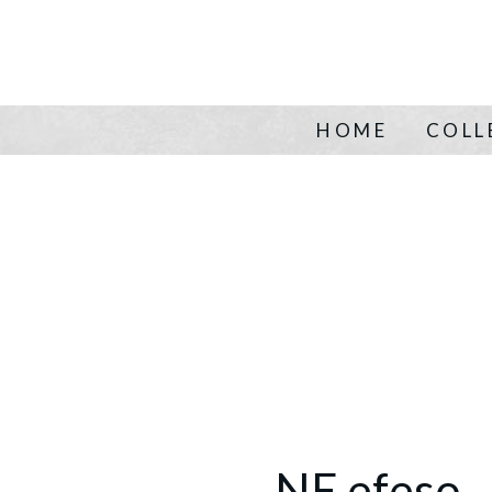
HOME
COLL
NE efeso