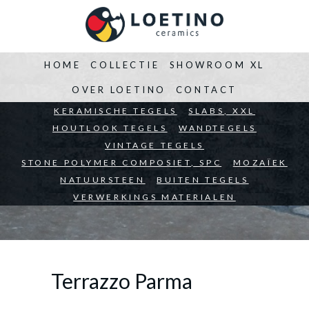
HOME
COLLECTIE
SHOWROOM XL
OVER LOETINO
CONTACT
BEDRIJVEN
KERAMISCHE TEGELS
ARCHITECTEN
SLABS, XXL
PARTICULIEREN
HOUTLOOK TEGELS
WANDTEGELS
VINTAGE TEGELS
STONE POLYMER COMPOSIET, SPC
MOZAÏEK
NATUURSTEEN
BUITEN TEGELS
VERWERKINGS MATERIALEN
Terrazzo Parma