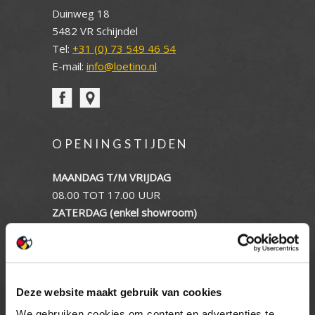
Duinweg 18
5482 VR Schijndel
Tel:
+31 (0) 73 549 46 54
E-mail:
info@loetino.nl
OPENINGSTIJDEN
MAANDAG T/M VRIJDAG
08.00 TOT 17.00 UUR
ZATERDAG (enkel showroom)
09.00 TOT 12.00 UUR
ZONDAG
GESLOTEN
Deze website maakt gebruik van cookies
INFORMATIE
We gebruiken cookies om content en advertenties te