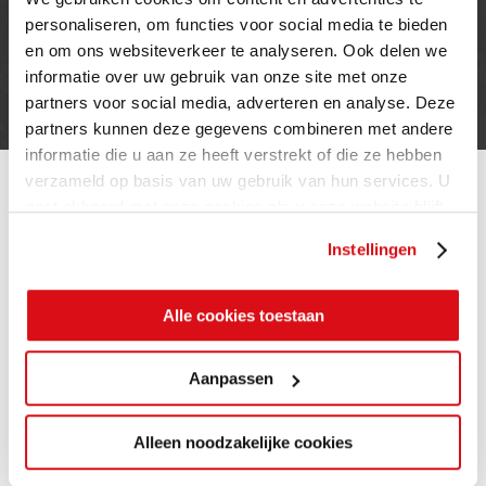
personaliseren, om functies voor social media te bieden
Privacy verklaring
en om ons websiteverkeer te analyseren. Ook delen we
Cookie beleid
informatie over uw gebruik van onze site met onze
Contact
partners voor social media, adverteren en analyse. Deze
partners kunnen deze gegevens combineren met andere
informatie die u aan ze heeft verstrekt of die ze hebben
verzameld op basis van uw gebruik van hun services. U
gaat akkoord met onze cookies als u onze website blijft
gebruiken.
Instellingen
Alle cookies toestaan
Aanpassen
Alleen noodzakelijke cookies