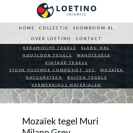
HOME
COLLECTIE
SHOWROOM XL
OVER LOETINO
CONTACT
BEDRIJVEN
KERAMISCHE TEGELS
ARCHITECTEN
SLABS, XXL
PARTICULIEREN
HOUTLOOK TEGELS
WANDTEGELS
VINTAGE TEGELS
STONE POLYMER COMPOSIET, SPC
MOZAÏEK
NATUURSTEEN
BUITEN TEGELS
VERWERKINGS MATERIALEN
Mozaïek tegel Muri
Milano Grey