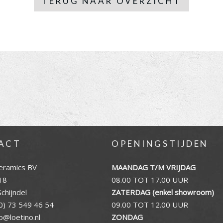
TERUG NAAR OVERZICHT
ACT
OPENINGSTIJDEN
eramics BV
MAANDAG T/M VRIJDAG
18
08.00 TOT 17.00 UUR
chijndel
ZATERDAG (enkel showroom)
0) 73 549 46 54
09.00 TOT 12.00 UUR
fo@loetino.nl
ZONDAG