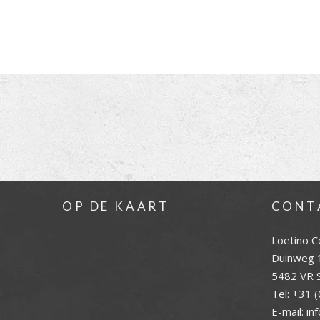
OP DE KAART
CONT
Loetino C
Duinweg 
5482 VR S
Tel:
+31 (
E-mail:
in