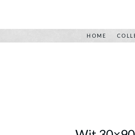
HOME
COLL
Wit 30×90