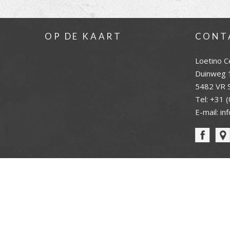
OP DE KAART
CONT
Loetino C
Duinweg 
5482 VR S
Tel:
+31 (
E-mail:
in