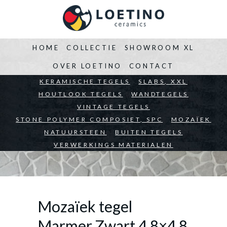
HOME
COLLECTIE
SHOWROOM XL
OVER LOETINO
CONTACT
BEDRIJVEN
KERAMISCHE TEGELS
ARCHITECTEN
SLABS, XXL
PARTICULIEREN
HOUTLOOK TEGELS
WANDTEGELS
VINTAGE TEGELS
STONE POLYMER COMPOSIET, SPC
MOZAÏEK
NATUURSTEEN
BUITEN TEGELS
VERWERKINGS MATERIALEN
Mozaïek tegel
Marmer Zwart 4,8×4,8