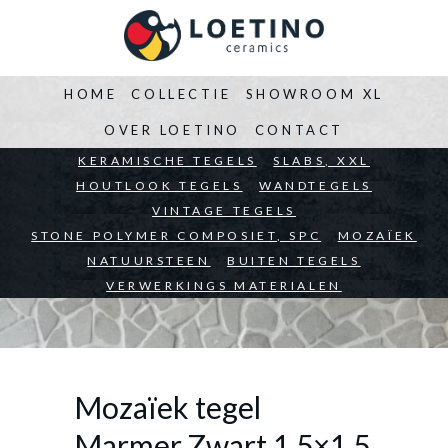
HOME
COLLECTIE
SHOWROOM XL
OVER LOETINO
CONTACT
BEDRIJVEN
KERAMISCHE TEGELS
ARCHITECTEN
SLABS, XXL
PARTICULIEREN
HOUTLOOK TEGELS
WANDTEGELS
VINTAGE TEGELS
STONE POLYMER COMPOSIET, SPC
MOZAÏEK
NATUURSTEEN
BUITEN TEGELS
VERWERKINGS MATERIALEN
Mozaïek tegel
Marmer Zwart 1,5×1,5