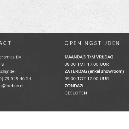
ACT
OPENINGSTIJDEN
eramics BV
MAANDAG T/M VRIJDAG
18
08.00 TOT 17.00 UUR
chijndel
ZATERDAG (enkel showroom)
0) 73 549 46 54
09.00 TOT 12.00 UUR
fo@loetino.nl
ZONDAG
GESLOTEN