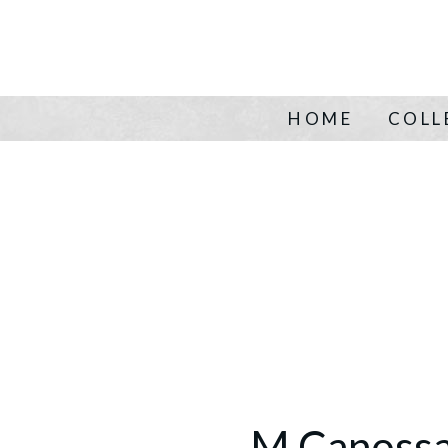
HOME
COLL
M Canoss