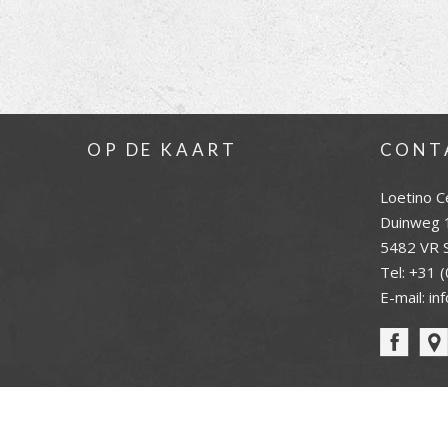
OP DE KAART
CONT
Loetino C
Duinweg 
5482 VR S
Tel:
+31 (
E-mail:
in