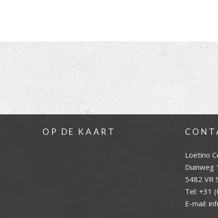
OP DE KAART
CONT
Loetino C
Duinweg 
5482 VR S
Tel:
+31 (
E-mail:
in