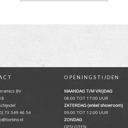
ACT
OPENINGSTIJDEN
eramics BV
MAANDAG T/M VRIJDAG
18
08.00 TOT 17.00 UUR
chijndel
ZATERDAG (enkel showroom)
0) 73 549 46 54
09.00 TOT 12.00 UUR
fo@loetino.nl
ZONDAG
GESLOTEN