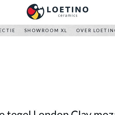
ECTIE
SHOWROOM XL
OVER LOETI
e tegel London Clay moz