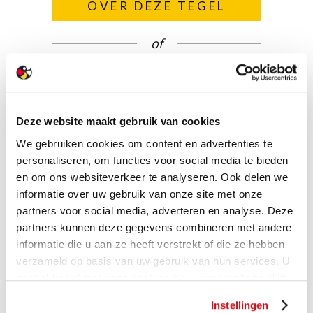
OVER DEZE TEGEL
of
Bekijk deze tegel
- en nog vele anderen -
in onze showroom XL
Deze website maakt gebruik van cookies
We gebruiken cookies om content en advertenties te
personaliseren, om functies voor social media te bieden
en om ons websiteverkeer te analyseren. Ook delen we
informatie over uw gebruik van onze site met onze
partners voor social media, adverteren en analyse. Deze
partners kunnen deze gegevens combineren met andere
informatie die u aan ze heeft verstrekt of die ze hebben
verzameld op basis van uw gebruik van hun services. U
gaat akkoord met onze cookies als u onze website blijft
gebruiken.
MEER OVER ONZE
Instellingen