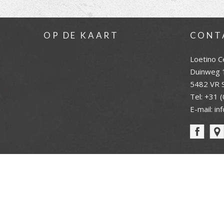
OP DE KAART
CONT
Loetino C
Duinweg 
5482 VR S
Tel:
+31 (
E-mail:
in