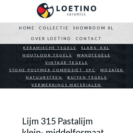
HOME
COLLECTIE
SHOWROOM XL
OVER LOETINO
CONTACT
BEDRIJVEN
KERAMISCHE TEGELS
ARCHITECTEN
SLABS, XXL
PARTICULIEREN
HOUTLOOK TEGELS
WANDTEGELS
VINTAGE TEGELS
STONE POLYMER COMPOSIET, SPC
MOZAÏEK
NATUURSTEEN
BUITEN TEGELS
VERWERKINGS MATERIALEN
Lijm 315 Pastalijm
klein- middelformaat