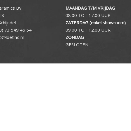
eramics BV
MAANDAG T/M VRIJDAG
18
08.00 TOT 17.00 UUR
chijndel
ZATERDAG (enkel showroom)
0) 73 549 46 54
09.00 TOT 12.00 UUR
fo@loetino.nl
ZONDAG
GESLOTEN