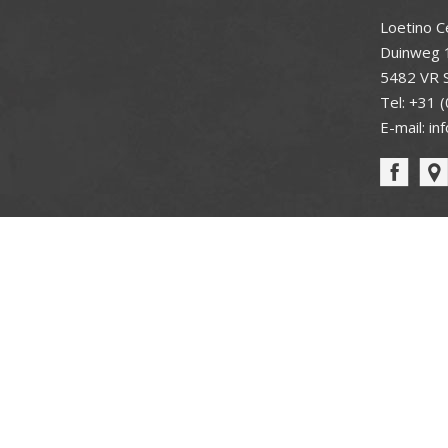
Loetino C
Duinweg 
5482 VR S
Tel:
+31 (
E-mail:
in