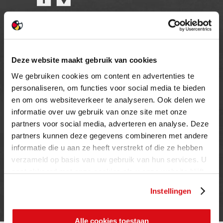
OPENINGSTIJDEN
MAANDAG T/M VRIJDAG
Deze website maakt gebruik van cookies
08.00 TOT 17.00 UUR
We gebruiken cookies om content en advertenties te
ZATERDAG (enkel showroom)
personaliseren, om functies voor social media te bieden
09.00 TOT 12.00 UUR
en om ons websiteverkeer te analyseren. Ook delen we
ZONDAG
informatie over uw gebruik van onze site met onze
GESLOTEN
partners voor social media, adverteren en analyse. Deze
partners kunnen deze gegevens combineren met andere
informatie die u aan ze heeft verstrekt of die ze hebben
INFORMATIE
verzameld op basis van uw gebruik van hun services. U
gaat akkoord met onze cookies als u onze website blijft
Privacy verklaring
gebruiken.
Cookie beleid
Instellingen
Contact
Alle cookies toestaan