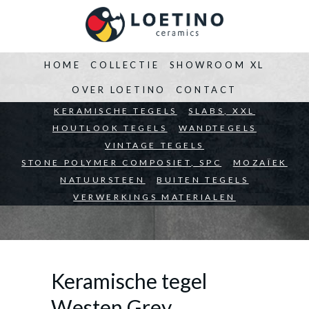
HOME
COLLECTIE
SHOWROOM XL
OVER LOETINO
CONTACT
BEDRIJVEN
KERAMISCHE TEGELS
ARCHITECTEN
SLABS, XXL
PARTICULIEREN
HOUTLOOK TEGELS
WANDTEGELS
VINTAGE TEGELS
STONE POLYMER COMPOSIET, SPC
MOZAÏEK
NATUURSTEEN
BUITEN TEGELS
VERWERKINGS MATERIALEN
Keramische tegel
Westen Grey