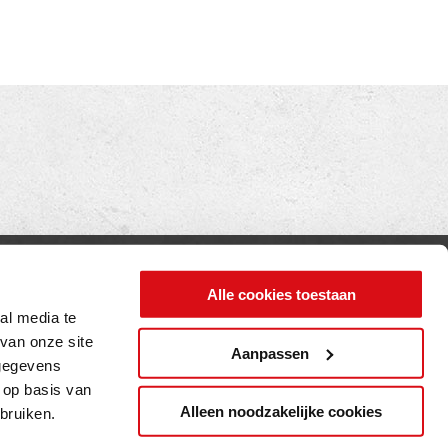
INFORMATIE
Alle cookies toestaan
Privacy verklaring
al media te
van onze site
Cookie beleid
Aanpassen
 gegevens
Contact
 op basis van
Alleen noodzakelijke cookies
bruiken.