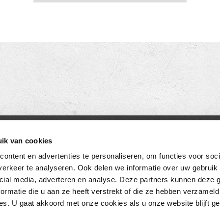
ACT
OPENINGSTIJDEN
ik van cookies
eramics BV
MAANDAG T/M VRIJDAG
ontent en advertenties te personaliseren, om functies voor soci
erkeer te analyseren. Ook delen we informatie over uw gebruik 
18
08.00 TOT 17.00 UUR
cial media, adverteren en analyse. Deze partners kunnen deze
chijndel
ZATERDAG (enkel showroom)
ormatie die u aan ze heeft verstrekt of die ze hebben verzameld
0) 73 549 46 54
09.00 TOT 12.00 UUR
s. U gaat akkoord met onze cookies als u onze website blijft ge
fo@loetino.nl
ZONDAG
GESLOTEN