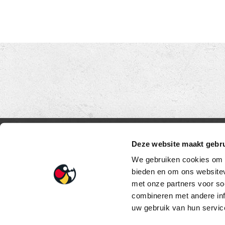
OP DE KAART
CONT
Deze website maakt gebru
Loetino C
We gebruiken cookies om c
bieden en om ons websitev
Duinweg 
met onze partners voor so
5482 VR S
combineren met andere inf
Tel:
+31 (
uw gebruik van hun service
E-mail:
in