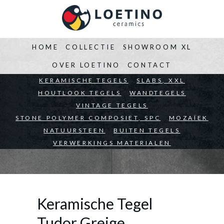
HOME
COLLECTIE
SHOWROOM XL
OVER LOETINO
CONTACT
BEDRIJVEN
KERAMISCHE TEGELS
ARCHITECTEN
SLABS, XXL
PARTICULIEREN
HOUTLOOK TEGELS
WANDTEGELS
VINTAGE TEGELS
STONE POLYMER COMPOSIET, SPC
MOZAÏEK
NATUURSTEEN
BUITEN TEGELS
VERWERKINGS MATERIALEN
Keramische Tegel
Tudor Greige