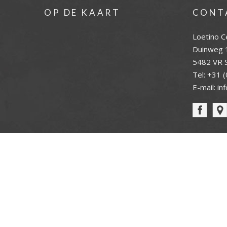
OP DE KAART
CONT
Loetino C
Duinweg 
5482 VR S
Tel:
+31 (
E-mail:
in