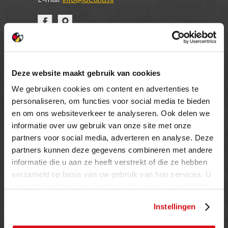
OPENINGSTIJDEN
Deze website maakt gebruik van cookies
MAANDAG T/M VRIJDAG
We gebruiken cookies om content en advertenties te
08.00 TOT 17.00 UUR
personaliseren, om functies voor social media te bieden
ZATERDAG (enkel showroom)
en om ons websiteverkeer te analyseren. Ook delen we
09.00 TOT 12.00 UUR
informatie over uw gebruik van onze site met onze
ZONDAG
partners voor social media, adverteren en analyse. Deze
GESLOTEN
partners kunnen deze gegevens combineren met andere
informatie die u aan ze heeft verstrekt of die ze hebben
INFORMATIE
verzameld op basis van uw gebruik van hun services. U
gaat akkoord met onze cookies als u onze website blijft
Privacy verklaring
gebruiken.
Instellingen
Cookie beleid
Contact