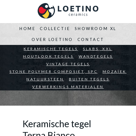
HOME
COLLECTIE
SHOWROOM XL
OVER LOETINO
CONTACT
BEDRIJVEN
KERAMISCHE TEGELS
ARCHITECTEN
SLABS, XXL
PARTICULIEREN
HOUTLOOK TEGELS
WANDTEGELS
VINTAGE TEGELS
STONE POLYMER COMPOSIET, SPC
MOZAÏEK
NATUURSTEEN
BUITEN TEGELS
VERWERKINGS MATERIALEN
Keramische tegel
Terna Bianco