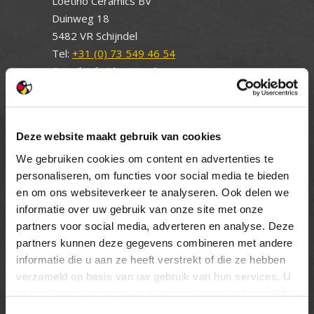
Loetino Ceramics BV
Duinweg 18
5482 VR Schijndel
Tel:
+31 (0) 73 549 46 54
E-mail:
info@loetino.nl
Deze website maakt gebruik van cookies
OPENINGSTIJDEN
We gebruiken cookies om content en advertenties te
personaliseren, om functies voor social media te bieden
MAANDAG T/M VRIJDAG
en om ons websiteverkeer te analyseren. Ook delen we
08.00 TOT 17.00 UUR
informatie over uw gebruik van onze site met onze
ZATERDAG (enkel showroom)
partners voor social media, adverteren en analyse. Deze
09.00 TOT 12.00 UUR
partners kunnen deze gegevens combineren met andere
ZONDAG
informatie die u aan ze heeft verstrekt of die ze hebben
GESLOTEN
verzameld op basis van uw gebruik van hun services. U
gaat akkoord met onze cookies als u onze website blijft
gebruiken.
INFORMATIE