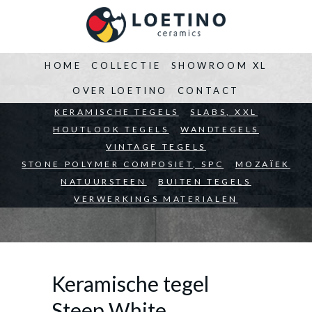
HOME
COLLECTIE
SHOWROOM XL
OVER LOETINO
CONTACT
BEDRIJVEN
KERAMISCHE TEGELS
ARCHITECTEN
SLABS, XXL
PARTICULIEREN
HOUTLOOK TEGELS
WANDTEGELS
VINTAGE TEGELS
STONE POLYMER COMPOSIET, SPC
MOZAÏEK
NATUURSTEEN
BUITEN TEGELS
VERWERKINGS MATERIALEN
Keramische tegel
Steep White