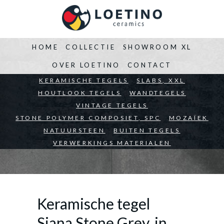
HOME
COLLECTIE
SHOWROOM XL
OVER LOETINO
CONTACT
BEDRIJVEN
KERAMISCHE TEGELS
ARCHITECTEN
SLABS, XXL
PARTICULIEREN
HOUTLOOK TEGELS
WANDTEGELS
VINTAGE TEGELS
STONE POLYMER COMPOSIET, SPC
MOZAÏEK
NATUURSTEEN
BUITEN TEGELS
VERWERKINGS MATERIALEN
Keramische tegel
Siana Stone Grey, in