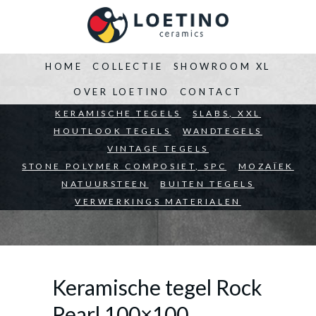
HOME
COLLECTIE
SHOWROOM XL
OVER LOETINO
CONTACT
BEDRIJVEN
KERAMISCHE TEGELS
ARCHITECTEN
SLABS, XXL
PARTICULIEREN
HOUTLOOK TEGELS
WANDTEGELS
VINTAGE TEGELS
STONE POLYMER COMPOSIET, SPC
MOZAÏEK
NATUURSTEEN
BUITEN TEGELS
VERWERKINGS MATERIALEN
Keramische tegel Rock
Pearl 100×100