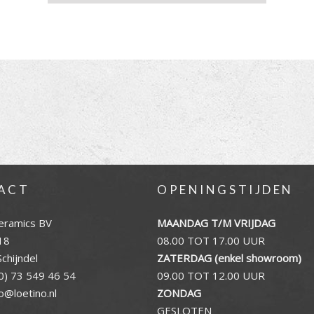
ACT
OPENINGSTIJDEN
eramics BV
MAANDAG T/M VRIJDAG
18
08.00 TOT 17.00 UUR
chijndel
ZATERDAG (enkel showroom)
0) 73 549 46 54
09.00 TOT 12.00 UUR
fo@loetino.nl
ZONDAG
GESLOTEN