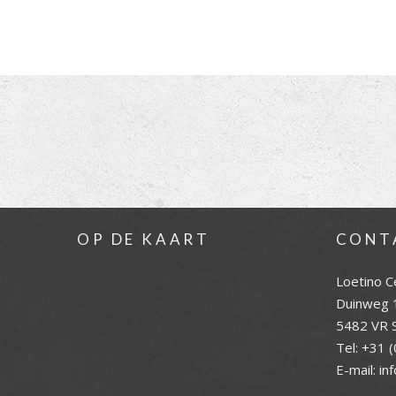
OP DE KAART
CONT
Loetino C
Duinweg 
5482 VR S
Tel:
+31 (
E-mail:
in