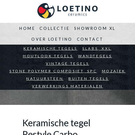
HOME
COLLECTIE
SHOWROOM XL
OVER LOETINO
CONTACT
BEDRIJVEN
KERAMISCHE TEGELS
ARCHITECTEN
SLABS, XXL
PARTICULIEREN
HOUTLOOK TEGELS
WANDTEGELS
VINTAGE TEGELS
STONE POLYMER COMPOSIET, SPC
MOZAÏEK
NATUURSTEEN
BUITEN TEGELS
VERWERKINGS MATERIALEN
Keramische tegel
Restyle Carbo