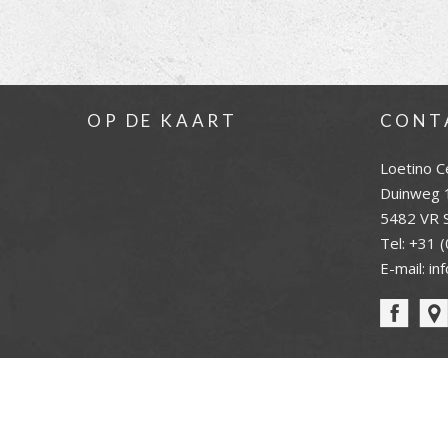
OP DE KAART
CONT
Loetino C
Duinweg 
5482 VR S
Tel:
+31 (
E-mail:
in