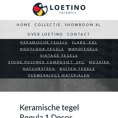
HOME
COLLECTIE
SHOWROOM XL
OVER LOETINO
CONTACT
BEDRIJVEN
KERAMISCHE TEGELS
ARCHITECTEN
SLABS, XXL
PARTICULIEREN
HOUTLOOK TEGELS
WANDTEGELS
VINTAGE TEGELS
STONE POLYMER COMPOSIET, SPC
MOZAÏEK
NATUURSTEEN
BUITEN TEGELS
VERWERKINGS MATERIALEN
Keramische tegel
Regula 1 Decor