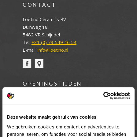
CONTACT
Loetino Ceramics BV
Duinweg 18
5482 VR Schijndel
Tel:
+31 (0) 73 549 46 54
E-mail:
info@loetino.nl
OPENINGSTIJDEN
MAANDAG T/M VRIJDAG
08.00 TOT 17.00 UUR
ZATERDAG (enkel showroom)
Deze website maakt gebruik van cookies
09.00 TOT 12.00 UUR
We gebruiken cookies om content en advertenties te
ZONDAG
personaliseren, om functies voor social media te bieden
GESLOTEN