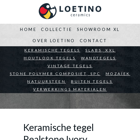
HOME
COLLECTIE
SHOWROOM XL
OVER LOETINO
CONTACT
BEDRIJVEN
KERAMISCHE TEGELS
ARCHITECTEN
SLABS, XXL
PARTICULIEREN
HOUTLOOK TEGELS
WANDTEGELS
VINTAGE TEGELS
STONE POLYMER COMPOSIET, SPC
MOZAÏEK
NATUURSTEEN
BUITEN TEGELS
VERWERKINGS MATERIALEN
Keramische tegel
Realstone Ivory