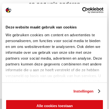
- en nog vele anderen -
in onze showroom XL
Deze website maakt gebruik van cookies
We gebruiken cookies om content en advertenties te
personaliseren, om functies voor social media te bieden
en om ons websiteverkeer te analyseren. Ook delen we
informatie over uw gebruik van onze site met onze
partners voor social media, adverteren en analyse. Deze
partners kunnen deze gegevens combineren met andere
informatie die u aan ze heeft verstrekt of die ze hebben
MEER OVER ONZE
verzameld op basis van uw gebruik van hun services. U
SHOWROOM XL
gaat akkoord met onze cookies als u onze website blijft
gebruiken.
Instellingen
TERUG NAAR
Alle cookies toestaan
OVERZICHT