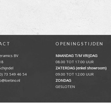
ACT
OPENINGSTIJDEN
eramics BV
MAANDAG T/M VRIJDAG
18
08.00 TOT 17.00 UUR
chijndel
ZATERDAG (enkel showroom)
0) 73 549 46 54
09.00 TOT 12.00 UUR
fo@loetino.nl
ZONDAG
GESLOTEN