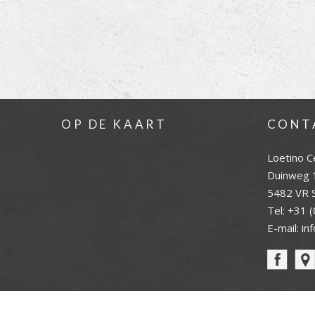
OP DE KAART
CONT
Loetino C
Duinweg 
5482 VR S
Tel:
+31 (
E-mail:
in