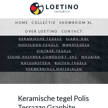
HOME
COLLECTIE
SHOWROOM XL
OVER LOETINO
CONTACT
BEDRIJVEN
KERAMISCHE TEGELS
ARCHITECTEN
SLABS, XXL
PARTICULIEREN
HOUTLOOK TEGELS
WANDTEGELS
VINTAGE TEGELS
STONE POLYMER COMPOSIET, SPC
MOZAÏEK
NATUURSTEEN
BUITEN TEGELS
VERWERKINGS MATERIALEN
Keramische tegel Polis
Terrazzo Graphite